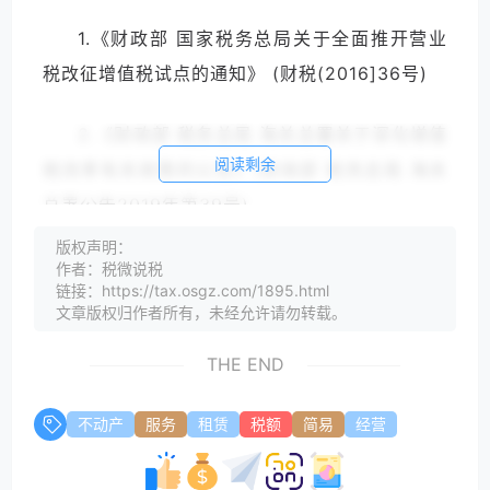
1.《财政部 国家税务总局关于全面推开营业
税改征增值税试点的通知》 (财税(2016]36号)
2.《财政部 税务总局 海关总署关于深化增值
阅读剩余
税改革有关政策的公告》(财政部 税务总局 海关
总署公告2019年第39号)
版权声明：
不动产经营租赁服务 VS 仓储服务
作者：税微说税
链接：https://tax.osgz.com/1895.html
文章版权归作者所有，未经允许请勿转载。
不动产经费租赁服务
THE END
不动产经营租赁服务，是指在约定时间内将
不动产转让他人使用且租赁物所有权不变更的业
不动产
服务
租赁
税额
简易
经营
务活动。