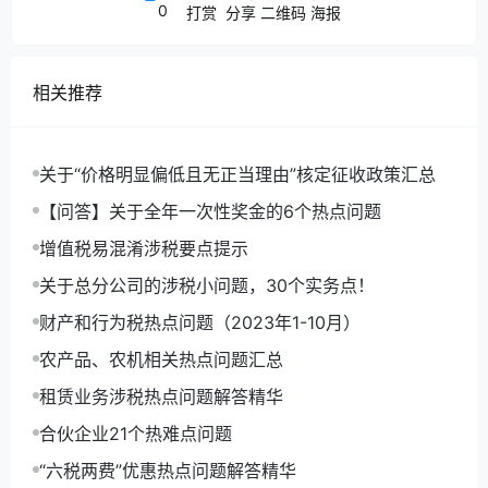
0
打赏
分享
二维码
海报
适用9%的增值税税率。符合条件的可以选择
简易计税方式计税按照5%的征收率计算应纳税
相关推荐
额。
仓储服务
关于“价格明显偏低且无正当理由”核定征收政策汇总
【问答】关于全年一次性奖金的6个热点问题
仓储服务属于物流辅助服务，是指利用仓库
增值税易混淆涉税要点提示
货场或者其他场所代客贮放、保管货物的业务活
关于总分公司的涉税小问题，30个实务点！
动。
财产和行为税热点问题（2023年1-10月）
适用6%的增值税税率。一般纳税人发生仓储
农产品、农机相关热点问题汇总
服务的应税行为可以选择适用简易计税方法计税
租赁业务涉税热点问题解答精华
按照3%的征收率计算缴纳增值税。
合伙企业21个热难点问题
“六税两费”优惠热点问题解答精华
政策依据