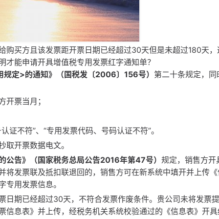
购买方且该发票距开票日期已经超过30天但是未超过180天，
明才能申请开具增值税专用发票红字通知单？
用规定>
的通知》（国税发〔2006
〕156
号）
第二十条规定，同
方开票当月；
认证不符”、“专用发票代码、号码认证不符”。
盘抄取开票数据电文。
的公告》（国家税务总局公告
2016
年第47
号）
规定，销售方开
并将发票联及抵扣联退回的，销售方可在新系统中填开并上传《
字专用发票信息。
票日期已经超过30天，不符合发票作废条件。贵公司未将发票
票信息表》并上传，经税务机关系统校验通过的《信息表》开具