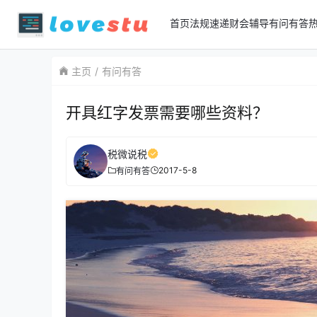
首页
法规速递
财会辅导
有问有答
主页
有问有答
开具红字发票需要哪些资料？
税微说税
2017-5-8
有问有答