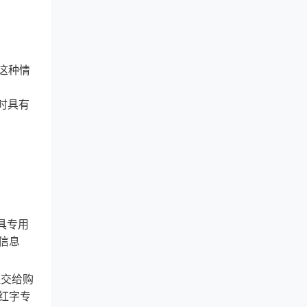
这种情
时具有
具专用
信息
提交给购
红字专