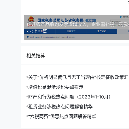
商品销售额相抵，但年末时仍出现负差的，不得转
金融商品的买入价，可以选择按照加权平均法或
金融商品转让，不得开具增值税专用发票。”
<<上一篇
根据《财政部 国家税务总局关于全面推开营业税改
项目免征增值税
相关推荐
(二十二)下列金融商品转让收入。
4.证券投资基金(封闭式证券投资基金，开放式
关于“价格明显偏低且无正当理由”核定征收政策汇
5.个人从事金融商品转让业务。”
增值税易混淆涉税要点提示
根据《财政部 国家税务总局 关于明确金融 房地产
财产和行为税热点问题（2023年1-10月）
定：“二、纳税人购入基金、信托、理财产品等各
租赁业务涉税热点问题解答精华
释》(财税〔2016〕36号)第一条第(五)项第4点
“六税两费”优惠热点问题解答精华
十八、本通知除第十七条规定的政策外，其他均自
减纳税人以后月份应缴纳的增值税。”