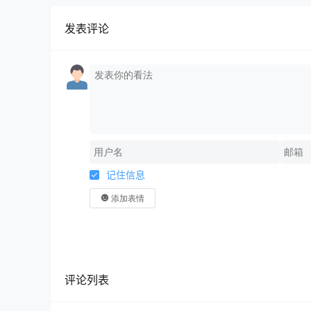
4．现场制作食品并直接销售给消费者，如何缴
发表评论
根据《国家税务总局关于国内旅客运输服务进项税
规定：“十二、关于餐饮服务税目适用
纳税人现场制作食品并直接销售给消费者，按照“
5．房屋租赁企业，向个人出租房屋取得的收入
一、根据《财政部 税务总局 住房城乡建设部关
部公告2021年第24号)规定：“一、住房租赁
记住信息
用简易计税方法，按照5%的征收率减按1.5%计
添加表情
值税小规模纳税人向个人出租住房，按照5%的征收
……
住房租赁企业向个人出租住房适用上述简易计税方
评论列表
……