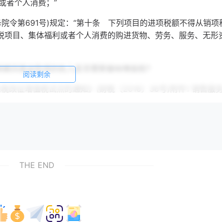
者个人消费；”
令第691号)规定：“第十条 下列项目的进项税额不得从销项
值税项目、集体福利或者个人消费的购进货物、劳务、服务、无形
赎回基金取得的收入是否需要缴纳增值税?
阅读剩余
征增值税试点的通知》(财税〔2016〕36号)附件1 销售服
.金融商品转让
物期货和其他金融商品所有权的业务活动。
各类资产管理产品和各种金融衍生品的转让。”
增值税试点的通知》(财税〔2016〕36号)附件2规定：“一
THE END
余额为销售额。
额为销售额。若相抵后出现负差，可结转下一纳税期与下期转