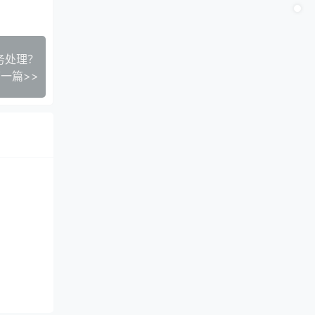
务处理？
一篇>>
一、下列
0号)规
动产注
税，可抵