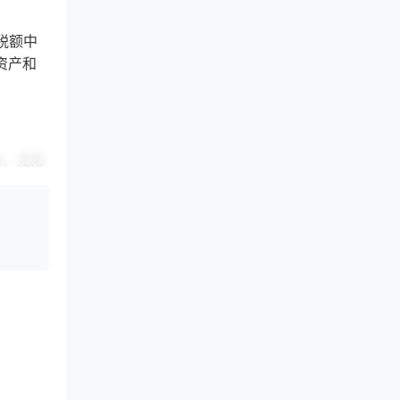
税额中
资产和
务、无形
、(三)
让金融