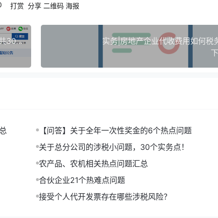
0
入下一个会计年度。
打赏
分享
二维码
海报
者移动加权平均法进行核算，选择后36个月内不得变更。
虚开农产品收购发票虚增收入，企业需补税、罚款共300余万！
实务|房地产企业代收费用如何税
下
征增值税试点的通知》(财税〔2016〕36号)附件3规定：“
证券投资基金)管理人运用基金买卖股票、债券。
总
【问答】关于全年一次性奖金的6个热点问题
关于总分公司的涉税小问题，30个实务点！
开发 教育辅助服务等增值税政策的通知》(财税〔2016〕14
农产品、农机相关热点问题汇总
类资产管理产品持有至到期，不属于《销售服务、无形资产、不
合伙企业21个热难点问题
所称的金融商品转让。
接受个人代开发票存在哪些涉税风险？
2016年5月1日起执行。此前已征的应予免征或不征的增值