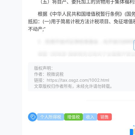
（五）将自产、委托加工的货物用于集体福利或
根据《中华人民共和国增值税暂行条例》(国务院
抵扣：(一)用于简易计税方法计税项目、免征增
不动产;”
3．投资开放式证券投资基金，在开放日的时候
根据《财政部 国家税务总局关于全面推开营业税改
资产、不动产注释：“一、销售服务(五)金融服务 4
版权声明：
金融商品转让，是指转让外汇、有价证券、非货
作者：税微说税
链接：https://tax.osgz.com/1002.html
其他金融商品转让包括基金、信托、理财产品等
文章版权归作者所有，未经允许请勿转载。
根据《财政部 国家税务总局关于全面推开营业税改征
销售额
个人所得税
增值税
收入
销售
3.金融商品转让，按照卖出价扣除买入价后的
转让金融商品出现的正负差，按盈亏相抵后的余