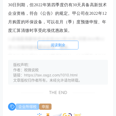
30日到期，但2022年第四季度仍有30天具备高新技术
企业资格，符合《公告》的规定。甲公司在2022年12
月购置的环保设备，可以在月（季）度预缴申报、年
度汇算清缴时享受此项优惠政策。
2.必须是
高新技术企业在2022年10月1日至2022年12
阅读剩余
月31日期间新购置的设备、器具
。
固定资产购置时点按以下原则确认：以货币形式购进
的固定资产，除采取分期付款或赊销方式购进外，按
版权声明：
作者：税微说税
发票开具时间确认；以分期付款或赊销方式购进的固
链接：https://tax.osgz.com/1010.html
文章版权归作者所有，未经允许请勿转载。
定资产，按固定资产到货时间确认；自行建造的固定
资产，按竣工结算时间确认。
THE END
【案例】
乙高新技术企业新购置一台设备，价值1000
企业所得税
申报
万元。2022年12月30日全额支付款项，并取得对方开
具的发票，2023年1月设备送达并投入使用。