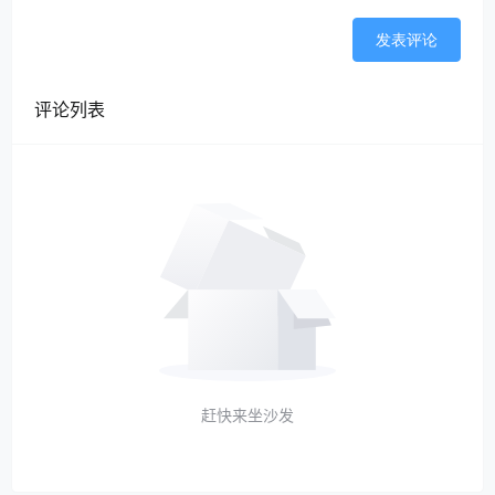
扣除
发表评论
要点：
（1）允许当年一次性全额在计算应纳税所得额时扣
评论列表
除，没有500万元单位价值的限制。
（2）并允许在税前实行100%加计扣除。注意允许
100%加计扣除的前提是企业选择了当年一次性全额扣
除。即：如果企业购置符合设备，符合一次性全额扣
除条件，但选择了分期计提折旧税前扣除。那么就不
能100%加计扣除了。但此项规定是针对单个固定资产
而言的，如果企业2022年第四季度购买了多套设备，
可以其中一套或多套设备选择税前一次性扣除和按
赶快来坐沙发
100%加计扣除政策，其余设备选择实行正常折旧。选
择正常折旧的设备，其折旧部分不能享受加计扣除优