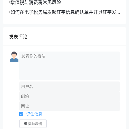
增值税与消费税常见风险
1月3日，不属于2022年第四季度期间，按现行政策规
如何在电子税务局发起红字信息确认单并开具红字发
定，无法享受前一次性扣除和加计扣除优惠政策。
票？
【案例】
丁公司是一家高新技术企业，2021年12月，
丙公司立项自行建造一套设备，2022年9月试运行，
发表评论
2022年12月15日完成竣工结算。
【解析】企业自行建造的固定资产的购置时间，按竣
工结算时间确认。丙公司自行建造设备虽然是2021年
立项，2022年9月试运行，但是是在2022年第四季度
期间内完成自建项目竣工结算，可以按规定享受税前
一次性扣除和加计扣除优惠政策。
问题2:符合条件的企业，具体享受的政策内容是
什么？
记住信息
答：新购置的设备、器具，允许当年一次性全额在计
添加表情
算应纳税所得额时扣除，并允许在税前实行100%加计