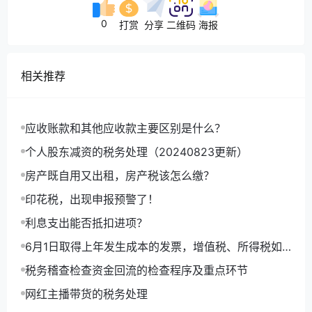
【解析】由于乙企业2022年12月具有高新技术企业资
0
打赏
分享
二维码
海报
格，
以货
币形式购进的固定资产，
设备购置时点按发
票开具时间确认为2022年12月。所以虽然设备是2023
相关推荐
年1月才运达并投入使用。2月才开始计提折旧。但是
2023年可以一次性扣除1000万元，并加计扣除1000万
应收账款和其他应收款主要区别是什么？
元。
个人股东减资的税务处理（20240823更新）
【案例】
丙公司是一家高新技术企业，于2022年12月
房产既自用又出租，房产税该怎么缴？
采取分期付款购置一套价值2000万元的科研设备，于
印花税，出现申报预警了！
2022年12月25日支付了第一期款项，并取得了发票，
利息支出能否抵扣进项？
供应商按合同约定于2022年12月25日发货，但由于疫
6月1日取得上年发生成本的发票，增值税、所得税如
情管控，该批设备于2023年1月3日到货。
何处理，如何做账？
税务稽查检查资金回流的检查程序及重点环节
【解析】采取分期付款方式购置固定资产，购置时点
网红主播带货的税务处理
按固定资产到货时间确认，即购置时点确认为2023年