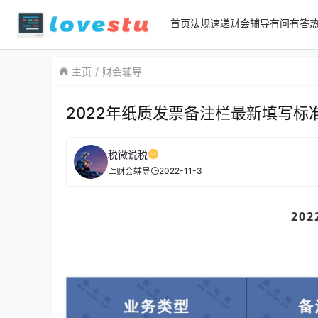
首页
法规速递
财会辅导
有问有答
主页
财会辅导
2022年纸质发票备注栏最新填写
税微说税
2022-11-3
财会辅导
20