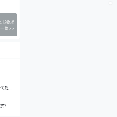
文书要求
一篇>>
如何处
票？