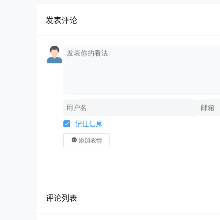
发表评论
1、备注栏内注明纳税人名称和纳税人
2、税务机关为跨县(市、区)提供不
代开增值税发票时，
在发票备注栏中自动打印
3、税务机关为纳税人代开建筑服务发
记住信息
及项目名称；
添加表情
4、税务机关为个人保险代理人汇总
开”字样;
评论列表
5、税务机关为出售或出租不动产代开