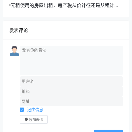
利只能企业所得税扣除工资的14%吗？
无租使用的房屋出租，房产税从价计征还是从租计
征？
简单的说就是对于雇员，你是没有办法在个
发表评论
税申报系统给他按劳务报酬申报个税的。
从这点上来说，你的雇员你不可能又给他按
工资薪金申报个税，同时又分出来一部分报酬开
劳务发票，按劳务报酬代扣个税，这是做不到
的，系统是阻断的。
03#
员工给单位销售了货物，或者提供了租赁等
记住信息
服务取得的收入呢？
添加表情
比如你在某某某公司打工，你把你的房子出