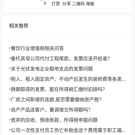
0
打赏
分享
二维码
海报
相关推荐
员工从公司取得的提成应该按工资薪金处
餐饮行业增值税相关问答
理，而不是开发票结算。
委托其母公司代付工程尾款，发票应该开给谁？
关于光伏发电企业租地支出的发票问题
其次、自然人电子税务局（扣缴端）在录入
个人信息时候，任职受雇从业类型为“雇员”时，
购入、租入固定资产、不动产后发生的装修费等各类
费用进项抵扣问题的执行口径
综合所得/非居民所得的一般劳务报酬所得和其他
跨期取得的发票，能在所得税汇缴时扣除吗？
劳务报酬所得不可填写。
厂房之间新增的连廊,是否需要缴纳房产税？
自产产品送客户，要调增交所得额吗？
放弃的应收、预收账款，所得税申报问题
公司一次性支付员工伤亡补助金这个费用属于职工福