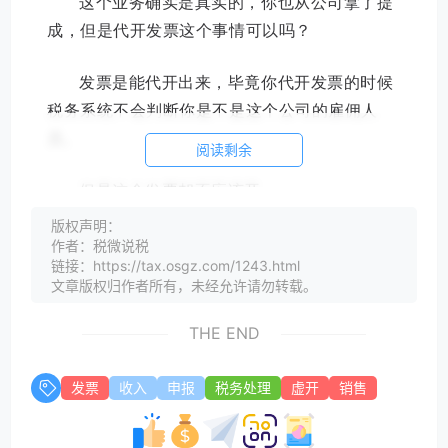
这个业务确实是真实的，你也从公司拿了提
成，但是代开发票这个事情可以吗？
发票是能代开出来，毕竟你代开发票的时候
税务系统不会判断你是不是这个公司的雇佣人
员。
阅读剩余
但是这个发票却不应该开。
版权声明：
首先、你和公司是雇佣关系，不是劳务关
作者：税微说税
链接：https://tax.osgz.com/1243.html
系，虽然感觉你在提供居间服务给公司，但是公
文章版权归作者所有，未经允许请勿转载。
司的雇佣，实质上你这个提成就是工资薪金性
质，而按照增值税相关规定，单位或者个体工商
THE END
户聘用的员工为本单位或者雇主提供取得工资的
服务不属于增值税征收范围。
发票
收入
申报
税务处理
虚开
销售
那么自然也不能开具发票。