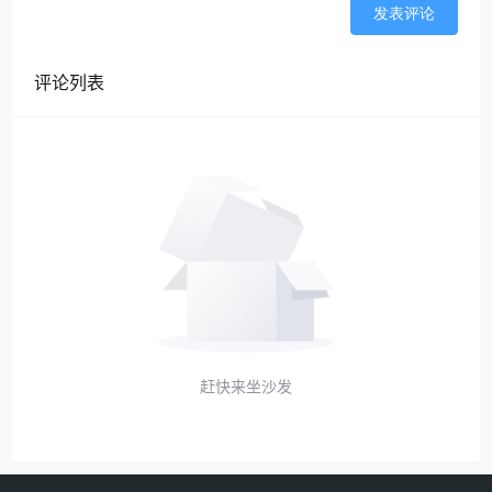
租给自己单位办公了，这种是可以代开租赁发票
发表评论
给公司的，你取得的不是取得工资的服务行为，
而是取得财产租赁所得的行为。
评论列表
比如私车公用，你的车租赁给公司，你也可
以代开租赁发票给公司的，这也不是取得工资的
服务行为。
公司按照租赁所得代扣个税就行了，雇员同
时从公司取得工资薪金所得和财产租赁所得是可
以同时申报的。
赶快来坐沙发