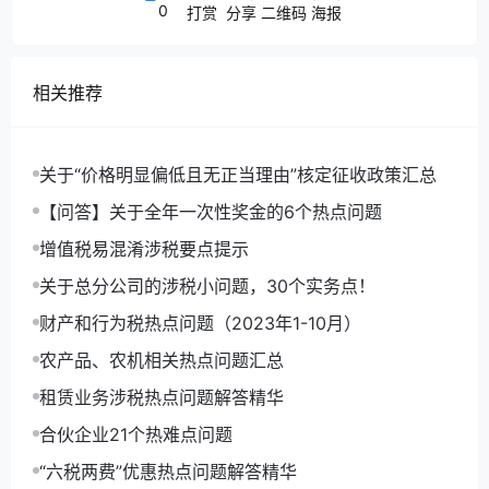
0
打赏
分享
二维码
海报
相关推荐
国家税务总局江西省12366纳税服务中心答复：
您好！
您提交的问题已收悉，现针对您所提供的
关于“价格明显偏低且无正当理由”核定征收政策汇总
信息回复如下：
【问答】关于全年一次性奖金的6个热点问题
企业为员工返岗所支出的核酸检测费用可以作为
增值税易混淆涉税要点提示
费用全额扣除
。
一、企业实际发生的与取得收入
关于总分公司的涉税小问题，30个实务点！
有关的、合理的支出，包括成本、费用、税金、
损失和其他支出，准
予在计算应纳税所得额时扣
财产和行为税热点问题（2023年1-10月）
除。
二、有关的支出，是指与取得收入直接相关
农产品、农机相关热点问题汇总
的支出。
合理的支出，是指符合生产经营活动常
租赁业务涉税热点问题解答精华
规，应当计入当期损益或者有关资产成本的必要
和正常的支出。
合伙企业21个热难点问题
感谢您的咨询！上述回复仅供参考，若您对此仍
“六税两费”优惠热点问题解答精华