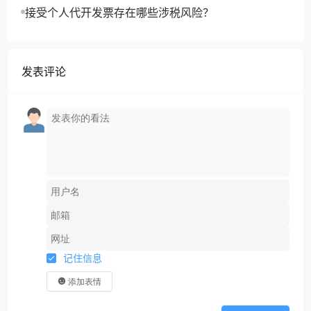
有疑问，请联系江西税务12366或主管税务机
接受个人代开发票存在哪些涉税风险？
关。
参考依据二
：
发表评论
三、员工感染了新冠，工资该怎么发？
（一）公司正常运作，员工居家可正常办公
记住信息
员工居家按正常出勤处理，支付全额固定工资。
添加表情