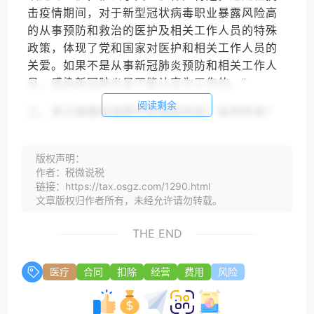
击疫情期间，对于新型冠状病毒职业暴露风险高
的从事预防和救治的医护及相关工作人员的特殊
政策，体现了党和国家对医护和相关工作人员的
关爱。
如果不是从事新冠肺炎预防和相关工作人
员，感染新冠肺炎是不能认定为工伤的
。”
阅读剩余
二、员工核酸检测费可否税前列支？如何列支？
答：
因
工作原因
发生的核酸检测费，即使是个人
抬头的发票，也可以报销且公司可以全额税前扣
版权声明：
作者：税微说税
除。
链接：https://tax.osgz.com/1290.html
文章版权归作者所有，未经允许请勿转载。
参考依据一：
THE END
医疗
合同
扣除
经营
费用
风险