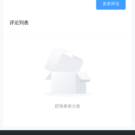
政策依据：《人力资源社会保障部关于妥善处理
发表评论
新型冠状病毒感染的肺炎疫情防控期间劳动关系
问题的通知》中明确规定：“对新型冠状病毒感染
评论列表
的肺炎患者、疑似病人、密切接触者在其隔离治
疗期间或医学观察期间以及因政府实施隔离措施
或采取其他紧急措施导致不能提供正常劳动的企
业职工，
企业应当支付职工在此期间的工作报
酬，并不得依据劳动合同法第四十条、四十一条
与职工解除劳动合同。
在此期间，劳动合同到期
的，分别顺延至职工医疗期期满、医学观察期期
满、隔离期期满或者政府采取的紧急措施结束。”
（二）公司已停工停产，员工感染新冠居家的
1.第一个工资周期内，正产支付报酬。
赶快来坐沙发
2.从第二个工资周期开始，职工提供了正常劳
动，企业支付给职工的工资不得低于当地最低工
资标准；职工没有提供正常劳动的，企业应当发