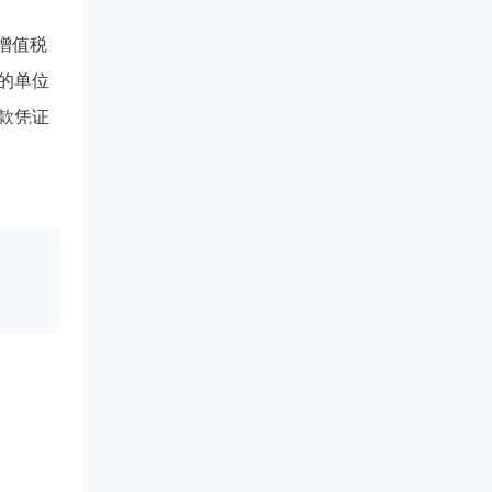
增值税
的单位
款凭证
号））