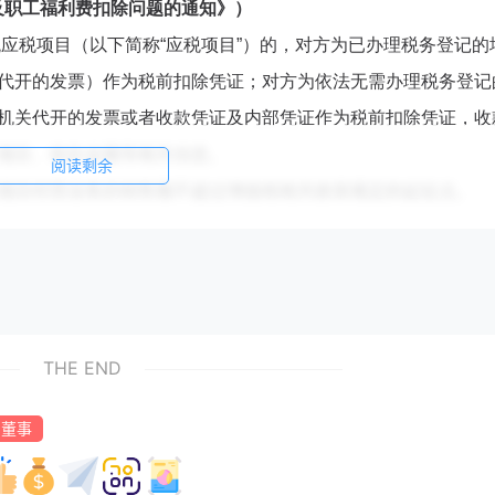
金及职工福利费扣除问题的通知》）
应税项目（以下简称“应税项目”）的，对方为已办理税务登记的
代开的发票）作为税前扣除凭证；对方为依法无需办理税务登记
机关代开的发票或者收款凭证及内部凭证作为税前扣除凭证，收
项目、收款金额等相关信息。
阅读剩余
项目经营业务的销售额不超过增值税相关政策规定的起征点。
规定的发票或者票据作为税前扣除凭证。
扣除凭证管理办法》的公告（国家税务总局公告2018年第28
应税所得包括：
THE END
董事
总局公告2018年第61号））