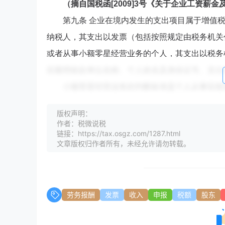
（摘自国税函[2009]3号《关于企业工资薪
第九条 企业在境内发生的支出项目属于增值税
纳税人，其支出以发票（包括按照规定由税务机关
或者从事小额零星经营业务的个人，其支出以税务
应载明收款单位名称、个人姓名及身份证号、支出
小额零星经营业务的判断标准是个人从事应税
税务总局对应税项目开具发票另有规定的，以
版权声明：
（摘自国家税务总局关于发布《企业所得税税前
作者：税微说税
链接：https://tax.osgz.com/1287.html
第四条 实行个人所得税全员全额扣缴申报的
文章版权归作者所有，未经允许请勿转载。
（一）工资、薪金所得；
（二）劳务报酬所得；
……
劳务报酬
发票
收入
申报
税额
股东
（摘自《国家税务总局关于发布的公告》（税务