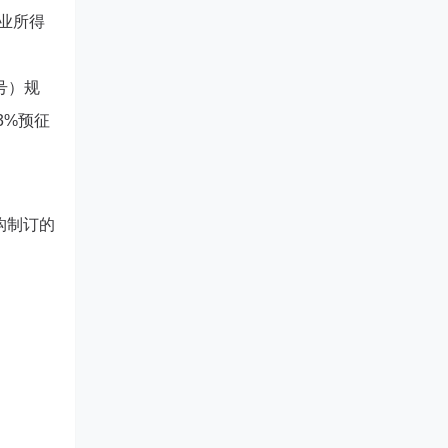
业所得
号）规
3%预征
构制订的