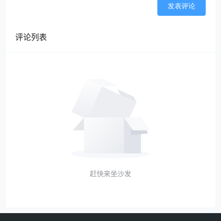
（
6）对于先试用的物资，必须由使用部门出具试验报
发表评论
告，并由审批后，方可采购。
评论列表
（
7）尽量避免当日使用，当日采购，一定要做到提前
采购。
3、物资采购管理
3.1物资采购一般规定
3.1.1为节约采购成本，公司实行按月上报采购计划。采
购部编制采购计划时，要从实际工作出发，避免盲目提
赶快来坐沙发
报物资采购计划，避免物资积压损失。
3.1.2公司各部门要按程序报物资采购计划，在每月
的
日前向采购部报下月的采购计划，然后由采购部