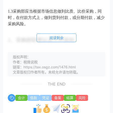
1.3采购部应当根据市场信息做到比质、比价采购，同
时，在付款方式上，做到货到付款，或分期付款，减少
采购风险。
阅读剩余
2、采购部职责以及工作原则
2.1采购部岗位职责
版权声明：
作者：税微说税
链接：https://tax.osgz.com/1476.html
（
1）负责物资采购管理制度和内部各岗位职责的制
文章版权归作者所有，未经允许请勿转载。
定；
THE END
（
2）负责物资采购员、计划员及档案管理员的监督与
会计
借款
凭证
备案
结算
风险
管理；