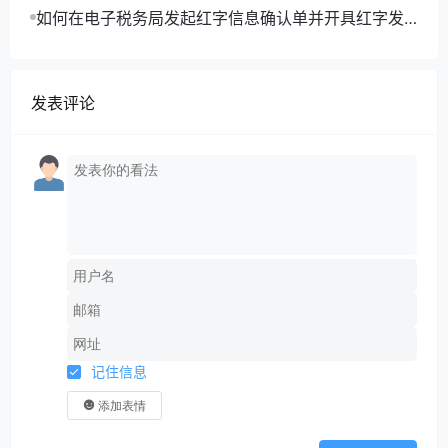
如何在电子税务局发起红字信息确认单并开具红字发
2.2物资采购原则
票？
（
1）未经审批的物资一律不得采购；
发表评论
（
2）仓库内的库存物资应优先使用；
（
3）建立合格供应商名录时，采购远近搭配的原则；
（
4）采购物资时，应尽量通过银行结算，减少现金结
算；
（
5）在比价过程中，严格执行同类产品比质量，同样
质量比价格，同样价格比服务的原则，择优确定采购单
记住信息
位；
添加表情