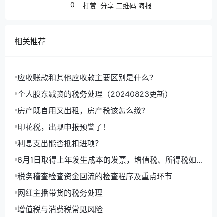
（
3）负责物资采购计划的制定，采购合同的签订及保
0
打赏
分享
二维码
海报
管；
相关推荐
（
4）负责物资采购的询价、议价、比质、比价；
（
5）负责本部门按时、保质、保量地完成所需各项物
应收账款和其他应收款主要区别是什么？
资的采购工作；
个人股东减资的税务处理（20240823更新）
房产既自用又出租，房产税该怎么缴？
（
6）负责管辖范围内的卫生、安全工作。
印花税，出现申报预警了！
利息支出能否抵扣进项？
（
7）负责做好各项档案的管理工作，如采购合同、各
种审批文件及公司下发的各种文件；
6月1日取得上年发生成本的发票，增值税、所得税如
何处理，如何做账？
税务稽查检查资金回流的检查程序及重点环节
（
8）负责建立采购物资台帐、借款明细帐及公司应付
网红主播带货的税务处理
帐款，定期与财务部对帐并协助实施物资盘点。
增值税与消费税常见风险