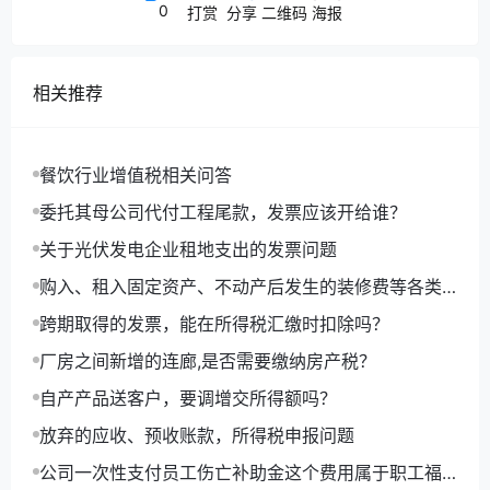
0
打赏
分享
二维码
海报
答：金融企业的委托贷款、代理贷款、国债投
资、应收股利、上交央行准备金以及金融企业剥离
相关推荐
的债权和股权、应收财政贴息、央行款项等不承担
风险和损失的资产，以及除财政部 税务总局公告
2019年第86号公告第一条列举资产之外的其他风
餐饮行业增值税相关问答
险资产，不得提取贷款损失准备金在税前扣除。
委托其母公司代付工程尾款，发票应该开给谁？
0
4
关于光伏发电企业租地支出的发票问题
购入、租入固定资产、不动产后发生的装修费等各类
问：金融企业发生的贷款损失如何处理？
费用进项抵扣问题的执行口径
跨期取得的发票，能在所得税汇缴时扣除吗？
答：金融企业发生的符合条件的贷款损失，应
厂房之间新增的连廊,是否需要缴纳房产税？
先冲减已在税前扣除的贷款损失准备金，不足冲减
部分可据实在计算当年应纳税所得额时扣除。
自产产品送客户，要调增交所得额吗？
0
5
放弃的应收、预收账款，所得税申报问题
公司一次性支付员工伤亡补助金这个费用属于职工福