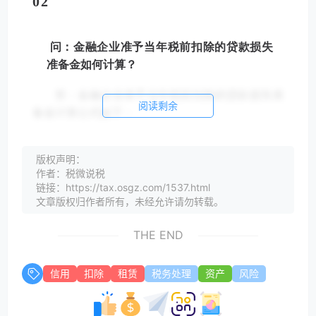
0
2
问：金融企业准予当年税前扣除的贷款损失
准备金如何计算？
答：金融企业准予当年税前扣除的贷款损失准
阅读剩余
备金计算公式如下：
准予当年税前扣除的贷款损失准备金=本年末
准予提取贷款损失准备金的贷款资产余额×1%-截
版权声明：
作者：税微说税
至上年末已在税前扣除的贷款损失准备金的余额
链接：https://tax.osgz.com/1537.html
金融企业按上述公式计算的数额如为负数，应
文章版权归作者所有，未经允许请勿转载。
当相应调增当年应纳税所得额
THE END
0
3
信用
扣除
租赁
税务处理
资产
风险
问：哪些风险资产不得提取贷款损失准备金
在税前扣除？