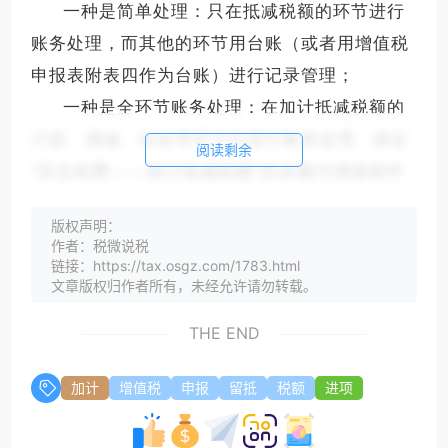
一种是简单处理：只在抵减税额的环节进行
账务处理，而其他的环节用台账（或者用增值税
申报表附表四作为台账）进行记录管理；
一种是全环节账务处理：在加计抵减税额的
计提、调减、结余等环节均进行账务处理，保证
阅读剩余
“应交税费——加计抵减税额”的余额与增值税申
报表附表四的期末余额一致。
版权声明：
如果企业加计抵减情况比较简单，金额较
作者：税微说税
小，可以采用第一种方式，简化账务处理工作；
链接：https://tax.osgz.com/1783.html
文章版权归作者所有，未经允许请勿转载。
如果企业加计抵减情况较为复杂，采用第二
种方式可能更恰当。
THE END
根据笔者的企业财务工作经验，账表一致更
加计
增值税
申报
留抵
税额
进项
能保证核算的准确性和及时性，即使有计算的误
差，也能及时发现更正。