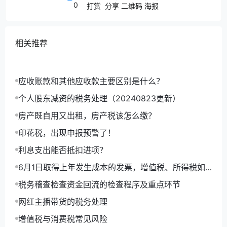
0
打赏
分享
二维码
海报
案例1：
当期没有实现税额不抵减，留待以后抵减
相关推荐
甲企业2019年8月符合加计抵减条件，当月
100万元（均符合加计抵减条件）。
应收账款和其他应收款主要区别是什么？
个人股东减资的税务处理（20240823更新）
当月抵减前应纳增值税额=80-100=-20万元
房产既自用又出租，房产税该怎么缴？
当期可抵减加计抵减额=上期末加计抵减额余
印花税，出现申报预警了！
额+当期计提加计抵减额-当期调减加计抵减额
=0+10-0=10万元。
利息支出能否抵扣进项？
申报表填报：
6月1日取得上年发生成本的发票，增值税、所得税如
何处理，如何做账？
税务稽查检查资金回流的检查程序及重点环节
网红主播带货的税务处理
增值税与消费税常见风险