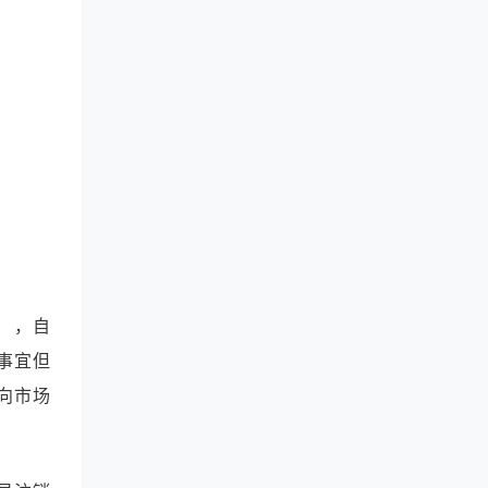
）
，自
事宜但
向市场