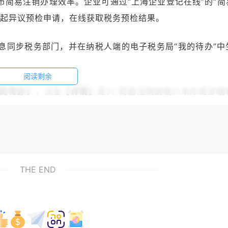
简易注销办理效率。企业可通过“上海企业登记在线”的“简
发起异议预检申请，在线获取税务预检结果。
息同步税务部门，并在纳税人端的电子税务局“我的待办”中
阅读剩余
的待办】
，点击
【详情】
进入
“简易注销纳税人未办结涉税
进行办理。
的待办收到待办事项）
THE END
清税注销套餐】
,进入办理页面。