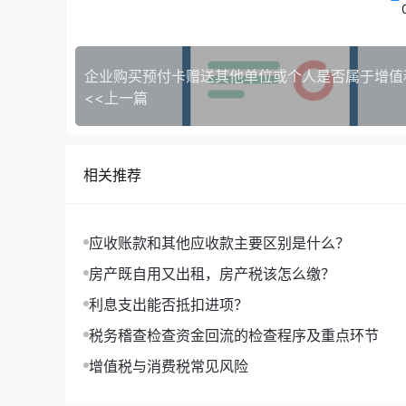
选择注销原因，选择经办人，自动带出经
根据
《国家税务总局关于进一步优化办理
<<上一篇
务总局关于深化“放管服”改革 更大力度推
定，对于满足即办资格的纳税人，可在即办条
相关推荐
资格的纳税人，可按照一般注销流程，经审批
一.
纳税人满足即办资格注销
应收账款和其他应收款主要区别是什么？
房产既自用又出租，房产税该怎么缴？
1.不存在未办结事项
利息支出能否抵扣进项？
对于符合即办资格，且不存在未办结事项
税务稽查检查资金回流的检查程序及重点环节
销，并打印下载清税证明。
增值税与消费税常见风险