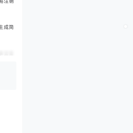
易注销
生成简
事宜查