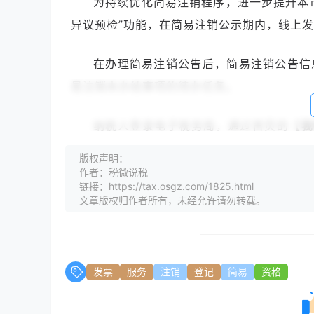
为持续优化简易注销程序，进一步提升本市
异议预检”功能，在简易注销公示期内，线上
在办理简易注销公告后，简易注销公告信
易注销未办结事项的待办任务。
纳税人登录电子税务局，通过首页的
【我
询”
功能，查询税务的未办结事项，并根据提示
版权声明：
作者：税微说税
链接：https://tax.osgz.com/1825.html
（在市场监督管理部门申请公告后会在我
文章版权归作者所有，未经允许请勿转载。
（点击
【详情】
查询未办结涉税事宜）
P2.
普通注销
发票
服务
注销
登记
简易
资格
登录电子税务局,点击
【套餐业务】
中的
【