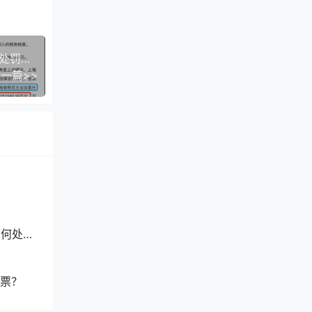
【案例解析】纳税人争取从轻、减轻、免除和不予处罚的5个路径
国家税
一篇>>
4号）
规
足即办
如何处
进行注
票？