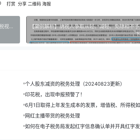
0
打赏
分享
二维码
海报
办人相应信息。
企业购买预付卡赠送其他单位或个人是否属于增值税视同销售行为
企业税务注销程序的通知》
（税总发〔2018〕149号）
、
《
下
进优化税务注销办理程序工作的通知》
（税总发〔2019〕6
件验证结果通过的情况下，采取承诺制即办注销。对于不满
后完成注销。
个人股东减资的税务处理（20240823更新）
印花税，出现申报预警了！
6月1日取得上年发生成本的发票，增值税、所得税
理，如何做账？
的纳税人，可点击“申请注销”，在注销套餐中直接将企业
网红主播带货的税务处理
如何在电子税务局发起红字信息确认单并开具红字发