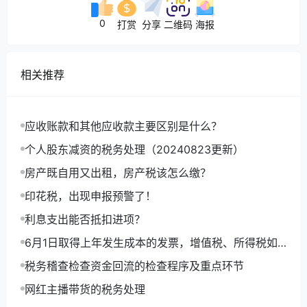
不得抵扣的进项税额＝当期无法划分的全
0
打赏
分享
二维码
海报
部进项税额×（当期简易计税方法计税项目
销售额+免征增值税项目销售额）÷当期全
部销售额
相关推荐
主管税务机关可以按照上述公式依据年度
数据对不得抵扣的进项税额进行清算。
应收账款和其他应收款主要区别是什么？
相关政策：《财政部 国家税务总局关于全
个人股东减资的税务处理（20240823更新）
面推开营业税改征增值税试点的通知》
（财税〔2016〕36号）附件：1.营业税改
房产既自用又出租，房产税该怎么缴？
征增值税试点实施办法
印花税，出现申报预警了！
利息支出能否抵扣进项？
二、按固定资产、无形资产或者不动产净
6月1日取得上年发生成本的发票，增值税、所得税如
值计算不得抵扣的进项税额
何处理，如何做账？
税务稽查检查资金回流的检查程序及重点环节
网红主播带货的税务处理
已抵扣进项税额的固定资产、无形资产或