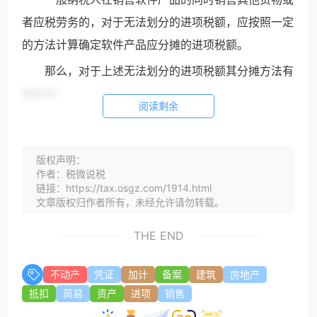
者应税劳务的，对于无法划分的进项税额，应按照一定
的方法计算确定软件产品应分摊的进项税额。
那么，对于上述无法划分的进项税额其分摊方法有
哪些呢？
阅读剩余
一、按销售额占比计算不得抵扣的进项税
额
版权声明：
作者：税微说税
链接：https://tax.osgz.com/1914.html
文章版权归作者所有，未经允许请勿转载。
按免税简易计税项目和免税项目的销售额
占比计算不得抵扣的进项税额。
THE END
适用一般计税方法的纳税人,兼营简易计税
方法计税项目、免征增值税项目而无法划
不动产
凭证
加计
备案
建筑
房地产
分不得抵扣的进项税额，按照下列公式计
抵扣
简易
资产
进项
销售
算不得抵扣的进项税额：