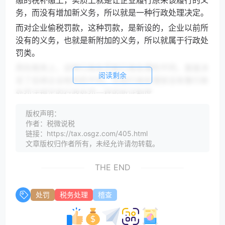
务，而没有增加新义务，所以就是一种行政处理决定。
而对企业偷税罚款，这种罚款，是新设的，企业以前所
没有的义务，也就是新附加的义务，所以就属于行政处
罚类。
而在税务上，这种行政处罚和行政处理的不同，直接决
阅读剩余
定了后续企业权利的不同，比如行政处理就没有像行政
处罚法规定的行政处罚一样的听证制度。
还有比如对于行政处罚，可以直接诉讼，但是对于行政
版权声明：
处理里面的涉税的，就需要先复议后诉讼。
作者：税微说税
链接：https://tax.osgz.com/405.html
正是因为这些不同点，所以行政处理和行政处罚才需要
文章版权归作者所有，未经允许请勿转载。
进行分开，分别出具正式文书。
THE END
处罚
税务处理
稽查