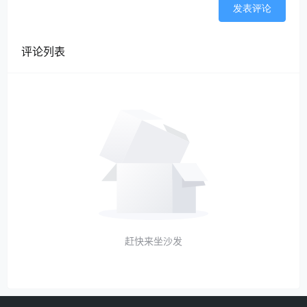
贷： 应交税费——应交增值税（进项税额转出）
发表评论
1950
注：甲公司收取乙公司的电费开具分割单，对应的进项
评论列表
税不得抵扣，需要做转出处理。
2、收取B公司电费，并开具分割单
借：银行存款 16950
贷： 其他应收款-B公司 16950
由于B公司不能取得增值税专用发票，不能抵扣进项税
额。建议B公司以A公司开具的分割单及A公司支付电费
的发票复印件入账，税前扣除。
赶快来坐沙发