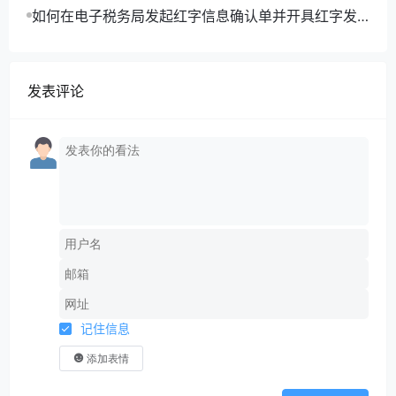
字楼自用，部分写字楼出租给B公司（一般纳税人），
如何在电子税务局发起红字信息确认单并开具红字发
依法适用一般计税方法。2021年4月底，A公司就此写
票？
字楼向供电公司支付电费45200元（金额40000元，
税额5200元）并取得增值税专用发票。当月底，A公
发表评论
司收取B公司电费16950元，并向其开具分割单。A公
司怎么做账，B公司需要注意什么？
答：企业租用(包括企业作为单一承租方租用)办公、生
产用房等资产发生的水、电、燃气、冷气、暖气、通讯
线路、有线电视、网络等费用，可以用发票或者分割单
税前扣除，如果出租方采取分摊方式的，企业以出租方
开具的其他外部凭证作为税前扣除凭证。
A公司账务处理
1、支付供电公司电费，取得发票
借：管理费用 25000
其他应收款-B公司 15000
记住信息
应交税费——应交增值税（进项税额）5200
贷：银行存款 45200
添加表情
借：其他应收款-B公司 1950