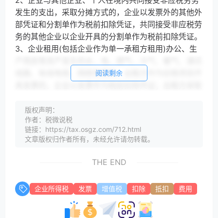
2、企业与其他企业、个人在境内共同接受非应税劳务
发生的支出，采取分摊方式的，企业以发票外的其他外
部凭证和分割单作为税前扣除凭证，共同接受非应税劳
务的其他企业以企业开具的分割单作为税前扣除凭证。
3、企业租用(包括企业作为单一承租方租用)办公、生
产用房等资产发生的水、电、燃气、冷气、暖气、通讯
线路、有线电视、网络等费用，出租方作为应税项目开
阅读剩余
具发票的，企业以发票作为税前扣除凭证；出租方采取
分摊方式的，企业以出租方开具的其他外部凭证作为税
前扣除凭证。
版权声明：
作者：税微说税
问题三：我公司办公室为租赁使用，使用过程中产生的
链接：https://tax.osgz.com/712.html
水电费由物业公司收缴，能否凭物业公司提供的水电费
文章版权归作者所有，未经允许请勿转载。
分割单及原始发票复印件入账并在企业所得税税前扣
除？
THE END
答：（云南省税务局，2020-02-13）观点：取得实际
发生的与收入有关的、合理的水电费分割单能作为企业
企业所得税
发票
增值税
扣除
抵扣
费用
所得税税前扣除凭证。
问题四：A公司需要在其机构所在地增建办公楼，由B