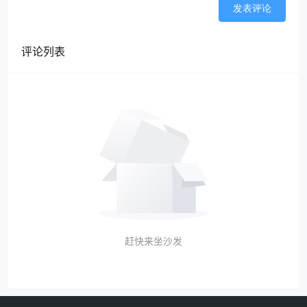
发表评论
贷：应收账款-总承包企业
——————————————————————
评论列表
———————
为什么举上面这个情况的案例给大家？
因为
【中华人民共和国国务院令 第724号】 保障
农民工工资支付条例
第二十四条规定，建设单位应当向施工单位提供工
程款支付担保。
第三十一条规定，工程建设领域推行分包单位农民
工工资委托施工总承包单位代发制度。
条例明确了
建设单位人工费用拨付周期和委托总承包企业代发
赶快来坐沙发
民工工资的制度，人工费用属于工程价款的一部
分，建筑企业的总、分包单位应将其纳入工程款项
的结算。