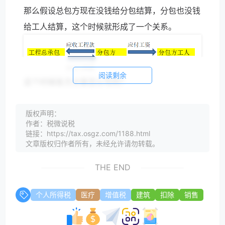
那么假设总包方现在没钱给分包结算，分包也没钱
给工人结算，这个时候就形成了一个关系。
阅读剩余
这个时候各方分录怎么写的？
1、总承包企业
借：合同履约成本-工程施工—分包合同成本
版权声明：
作者：税微说税
借：应交税费—应交增值税（进项税额）
链接：https://tax.osgz.com/1188.html
文章版权归作者所有，未经允许请勿转载。
贷：应付账款-分包公司
2、分包公司
THE END
2.1
借：应收账款-总承包企业
个人所得税
医疗
增值税
建筑
扣除
销售
贷：合同结算-价款结算