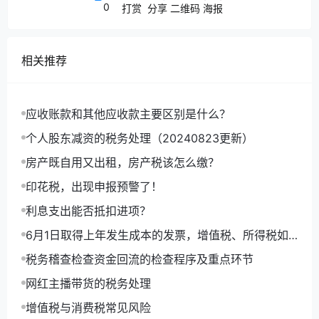
不考虑增值税
0
打赏
分享
二维码
海报
2.2
1）计提工资：
相关推荐
借：合同履约成本-工程施工-人工费
贷：应付职工薪酬—工资（应发工资）
应收账款和其他应收款主要区别是什么？
2）扣除个人承担的社保、个税等：
个人股东减资的税务处理（20240823更新）
借：应付职工薪酬—工资（应发工资）
房产既自用又出租，房产税该怎么缴？
贷：其他应付款—养老、医疗等（个人承担部分）
贷：应交税费—应交个人所得税
印花税，出现申报预警了！
贷：应付账款-员工
利息支出能否抵扣进项？
都没实际付钱，所有都挂的债权债务。
6月1日取得上年发生成本的发票，增值税、所得税如
何处理，如何做账？
好了，现在总承包公司对分包公司说，兄弟，你看
税务稽查检查资金回流的检查程序及重点环节
哈，我欠了你工程款，你欠了工人工资，这样，我
网红主播带货的税务处理
欠你的钱我就不给你了，我直接支付给你的工人，
增值税与消费税常见风险