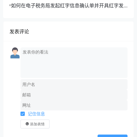
这样我们的账就抵了。
如何在电子税务局发起红字信息确认单并开具红字发
票？
发表评论
分包公司想，也行，那就这样办吧。
然后总包就通过银行账户直接把钱打到每个农民工
工人的账户里面。
打完款后，各方又怎么做账呢？
1、总承包企业
借：应付账款-分包公司
贷：银行存款
记住信息
2、分包公司
添加表情
借：应付账款-员工