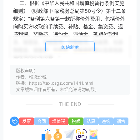
二、根据《中华人民共和国增值税暂行条例实施
细则》（财政部 国家税务总局第50号令）第十二条
规定：“条例第六条第一款所称价外费用，包括价外
向购买方收取的手续费、补贴、基金、集资费、返
还利润、奖励费、违约金、滞纳金、延期付款利
息、赔偿金、代收款项、代垫款项、包装费、包装
阅读剩余
物租金、储备费、优质费、运输装卸费以及其他各
种性质的价外收费。”
版权声明：
分析
作者：税微说税
链接：https://tax.osgz.com/1441.html
合同执行后，销售方收取的违约金属于价外费用，
文章版权归作者所有，未经允许请勿转载。
要与价款开具同样的发票，交增值税。
THE END
发票
合同
增值税
税额
结算
违约
销售