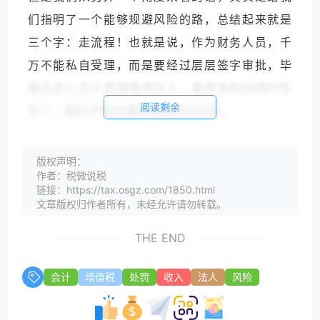
们指明了一个能够规避风险的路，总结起来就是
三个字：走流程！也就是说，作为财务人员，千
万不能私自受理，而是要经过层层签字审批，毕
竟业务人员才是直接责任人，最终老板知情并签
阅读剩余
字了，我们才能开展财务相关的业务。
关于会计法中规定的量刑（第42条），如下：
版权声明：
作者：税微说税
县级以上人民政府财政部门责令限期改正，可以
链接：https://tax.osgz.com/1850.html
文章版权归作者所有，未经允许请勿转载。
对单位并处三千元以上五万元以下的罚款；
THE END
对其直接负责的主管人员和其他直接责任人员，
可以处二千元以上二万元以下的罚款；
会计
增值税
处罚
收入
法人
风险
属于国家工作人员的，还应当由其所在单位或者