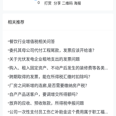
0
打赏
分享
二维码
海报
有关单位依法给予行政处分；
二、《税收征管法》相关规定
相关推荐
第六十三条 纳税人伪造、变造、隐匿、擅自销毁
餐饮行业增值税相关问答
帐簿、记帐凭证，或者在帐簿上多列支出或者不
委托其母公司代付工程尾款，发票应该开给谁？
列、少列收入，或者经税务机关通知申报而拒不
关于光伏发电企业租地支出的发票问题
申报或者进行虚假的纳税申报，不缴或者少缴应
购入、租入固定资产、不动产后发生的装修费等各类
纳税款的，是偷税。对纳税人偷税的，由税务机
费用进项抵扣问题的执行口径
跨期取得的发票，能在所得税汇缴时扣除吗？
关追缴其不缴或者少缴的税款、滞纳金，并处不
厂房之间新增的连廊,是否需要缴纳房产税？
缴或者少缴的税款百分之五十以上五倍以下的罚
款；构成犯罪的，依法追究刑事责任。
自产产品送客户，要调增交所得额吗？
放弃的应收、预收账款，所得税申报问题
扣缴义务人采取前款所列手段，不缴或者少缴已
公司一次性支付员工伤亡补助金这个费用属于职工福