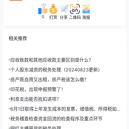
除及纳税调整明细表》，不再报送资产损失
相关资料，相关资料由企业留存备查。
0
打赏
分享
二维码
海报
下面我们通过几个案例具体了解一下
相关推荐
如何填表以及该留存哪些资料
案例一：
应收账款和其他应收款主要区别是什么？
个人股东减资的税务处理（20240823更新）
房产既自用又出租，房产税该怎么缴？
A公司2022年发生以下资产损失：
印花税，出现申报预警了！
（1）报废处置了一批账面净值为30万元的
固定资产，处置收入22万元，结转营业外支出的
利息支出能否抵扣进项？
实际损失8万元；
6月1日取得上年发生成本的发票，增值税、所得税如
（2）年末存货盘亏，账面价值30000元，
何处理，如何做账？
税务稽查检查资金回流的检查程序及重点环节
取得赔偿收入5000元。存货未计提减值准备。净
网红主播带货的税务处理