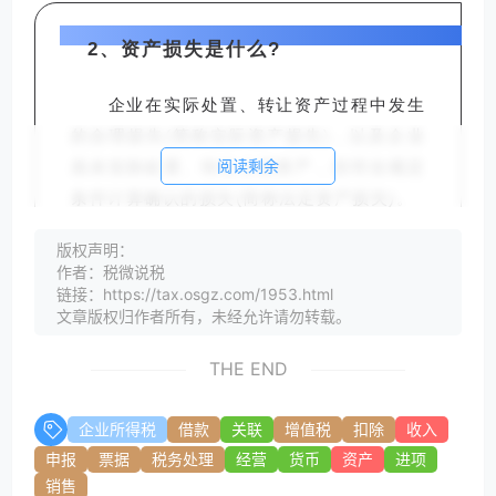
2、资产损失是什么?
企业在实际处置、转让资产过程中发生
的合理损失(简称实际资产损失)，以及企业
阅读剩余
虽未实际处置、转让上述资产，但符合规定
条件计算确认的损失(简称法定资产损失)。
版权声明：
作者：税微说税
链接：https://tax.osgz.com/1953.html
3、资产损失如何税前扣除?
文章版权归作者所有，未经允许请勿转载。
THE END
按照《国家税务总局关于企业所得税资
产损失资料留存备查有关事项的公告》(国家
企业所得税
借款
关联
增值税
扣除
收入
税务总局公告2018年第15号)的规定，企业
申报
票据
税务处理
经营
货币
资产
进项
向税务机关申报扣除资产损失，仅需填报企
销售
业所得税年度纳税申报表《资产损失税前扣