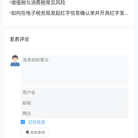
增值税与消费税常见风险
1.预缴申报
如何在电子税务局发起红字信息确认单并开具红字发
第一步：在《中华人民共和国企业所得税月
票？
（季）度预缴纳税申报表（A类）》（A200000）
和《资产加速折旧、摊销（扣除）优惠明细表》
（A201020）相关行次填报税前一次性扣除情况。
发表评论
通过手工申报的，根据设备、器具购进情况，在
《资产加速折旧、摊销（扣除）优惠明细表》
（A201020）第2行“二、一次性扣除”下的明细行次
中，分别填写“高新技术企业购进单价500万元以下
设备、器具一次性扣除”和“高新技术企业购进单价
500万元以上设备、器具一次性扣除”事项及其具体
信息。填报完成后，将“纳税调减金额”列次的合计
值（第3行第5列）同步填写在《中华人民共和国企
业所得税月（季）度预缴纳税申报表（A类）》
（A200000）第6行“资产加速折旧、摊销（扣除）
记住信息
调减额（填写A201020）”中。通过电子税务局申报
的，可在《资产加速折旧、摊销（扣除）优惠明细
添加表情