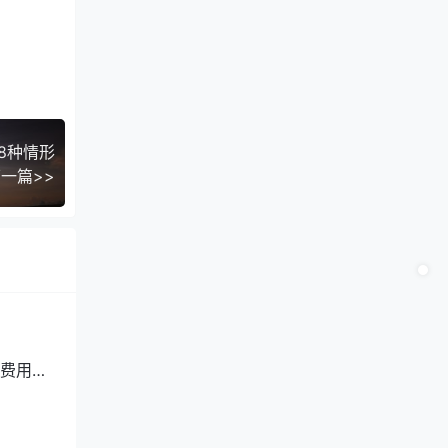
8种情形
一篇>>
费用进