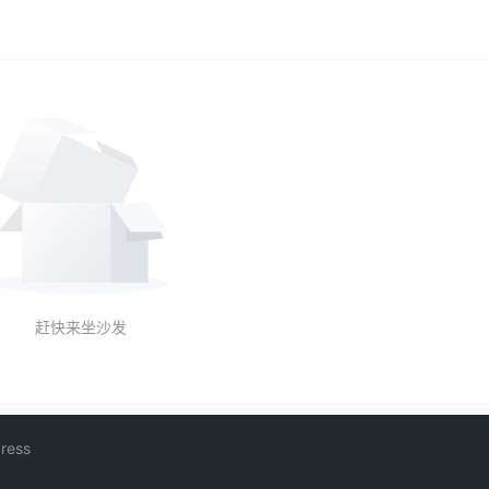
赶快来坐沙发
ress