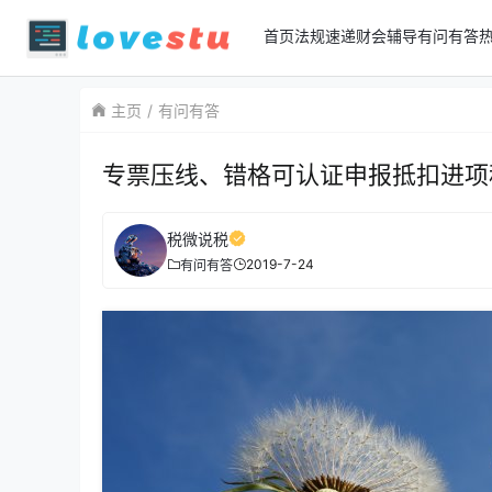
首页
法规速递
财会辅导
有问有答
主页
有问有答
专票压线、错格可认证申报抵扣进项
税微说税
2019-7-24
有问有答