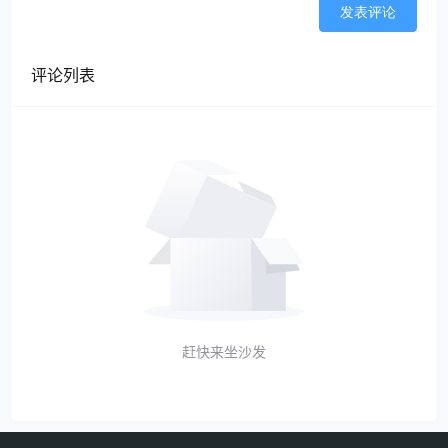
宣判后，双方当事人均未上诉，该判决
发表评论
现已生效。
评论列表
法官说法：
虚开增值税发票是指纳税单位和个人为
了达到偷税或某种需要在商品交易过程中通
过对所开具发票的商品名称、商品数量、商
品单价及金额上虚构发票信息，或者虚构交
易事实违规开具发票的违法行为。
虚开发票为我国刑法、发票管理法所明
赶快来坐沙发
令禁止。
如企业开具的发票被税务管理部门认定