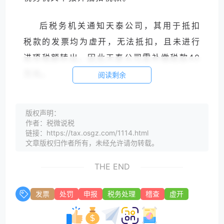
后税务机关通知天泰公司，其用于抵扣
税款的发票均为虚开，无法抵扣，且未进行
进项税额转出，因此天泰公司需补缴税款40
万元。
阅读剩余
天泰公司认为茂远公司虚开发票的行为
版权声明：
导致自身税款损失，故将茂远公司诉至法
作者：税微说税
院，请求法院判令茂远公司赔偿税款损失。
链接：https://tax.osgz.com/1114.html
文章版权归作者所有，未经允许请勿转载。
被告茂远公司辩称，虚开发票是因公司
THE END
财务管理制度不规范导致，税务机关已对公
司进行处罚。
发票
处罚
申报
税务处理
稽查
虚开
现公司已按照相关法律规定及税务主管