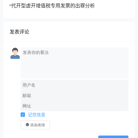
代开型虚开增值税专用发票的出罪分析
出卖方应开具真实有效的增值税专用发票的
交易常识，茂远公司虚开增值税发票的行为
已构成违约，应赔偿由此导致的天泰公司发
发表评论
生的损失。
现天泰公司已根据税务机关下达的通知
书向税务机关实际补缴税款40万元，属于实
际发生的经济损失，该部分损失应由茂远公
司予以赔偿，
故法院对天泰公司要求茂远公司承担因
补缴税款产生的税费损失40万元的诉讼请求
记住信息
依法予以支持。
添加表情