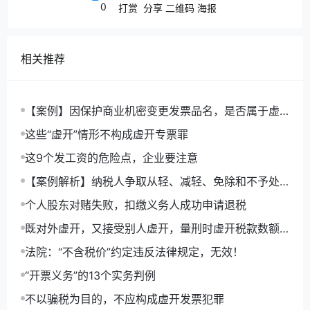
0
打赏
分享
二维码
海报
部门的要求进行整改。对于税款损失，茂远
公司认为应当与天泰公司平均分担。
相关推荐
法院认为：
【案例】因保护商业机密变更发票品名，是否属于虚
法院经审理后认为，根据天泰公司提交
开发票？是否构成犯罪？
这些“虚开”情形不构成虚开专票罪
的证据材料及税务机关出具的处理决定，可
这9个发工资的危险点，企业要注意
以认定天泰公司与茂远公司间存在买卖合同
【案例解析】纳税人争取从轻、减轻、免除和不予处
关系，应属合法有效。
罚的5个路径
个人股东对赌失败，扣缴义务人成功申请退税
天泰公司支付合同款后，茂远公司开具
既对外虚开，又接受别人虚开，量刑时虚开税款数额
怎么算？
的增值税专用发票被税务机关认定为虚开，
法院：“不含税价”约定违反法律规定，无效！
导致天泰公司无法进行抵扣。
“开票义务”的13个实务判例
不以骗税为目的，不应构成虚开发票犯罪
根据双方之间的买卖合同及货物贸易中