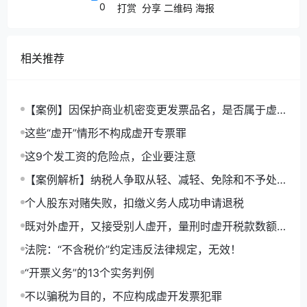
纠纷案件适用法律问题的解释》（2020年12月23
0
打赏
分享
二维码
海报
日修正）第5条第2款 “合同约定或者当事人之间习
惯以普通发票作为付款凭证，买受人以普通发票证
相关推荐
明已经履行付款义务的，人民法院应予支持，但有
相反证据足以推翻的除外。”
【案例】因保护商业机密变更发票品名，是否属于虚
开发票？是否构成犯罪？
这些“虚开”情形不构成虚开专票罪
四、 在付款方与收款方未事先约定当收款方未提供
发票时付款方可以代扣税款、代开发票的情形下，
这9个发工资的危险点，企业要注意
付款方请求直接扣留相应税款，缺乏事实和法律依
【案例解析】纳税人争取从轻、减轻、免除和不予处
罚的5个路径
据。
个人股东对赌失败，扣缴义务人成功申请退税
既对外虚开，又接受别人虚开，量刑时虚开税款数额
观点来源：最高人民法院（2021）最高法民申
怎么算？
法院：“不含税价”约定违反法律规定，无效！
5686号民事裁定书。
“开票义务”的13个实务判例
不以骗税为目的，不应构成虚开发票犯罪
五、合同约定付款时收款方需提供发票，属于民事