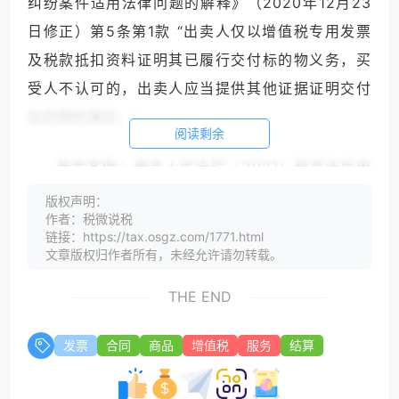
纠纷案件适用法律问题的解释》（2020年12月23
日修正）第5条第1款 “出卖人仅以增值税专用发票
及税款抵扣资料证明其已履行交付标的物义务，买
受人不认可的，出卖人应当提供其他证据证明交付
标的物的事实。”
阅读剩余
参考案例：最高人民法院（2021）最高法民申
2093号民事裁定书、（2018）最高法民申712号民
版权声明：
作者：税微说税
事裁定书。
链接：https://tax.osgz.com/1771.html
文章版权归作者所有，未经允许请勿转载。
三、普通发票在有合同约定或当事人之间交易习惯
THE END
作为付款凭证的前提下，可以证明已履行了付款义
务，有相反证据足以推翻的除外。
发票
合同
商品
增值税
服务
结算
观点依据：《最高人民法院关于审理买卖合同