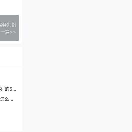
非法抵
格的L公
个实务判例
征管制
一篇>>
罚的5
怎么
不应构
受到行