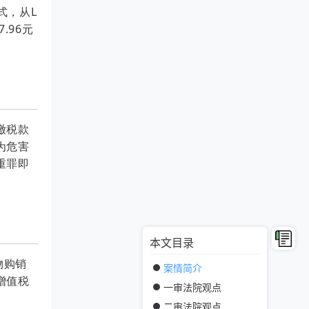
式，从L
.96元
缴税款
为危害
重罪即
本文目录
物购销
案情简介
增值税
一审法院观点
二审法院观点