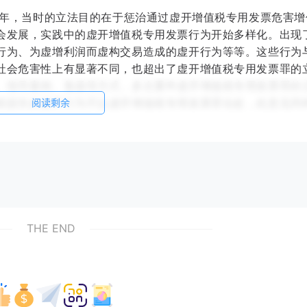
5年，当时的立法目的在于惩治通过虚开增值税专用发票危害增
会发展，实践中的虚开增值税专用发票行为开始多样化。出现
行为、为虚增利润而虚构交易造成的虚开行为等等。这些行为
社会危害性上有显著不同，也超出了虚开增值税专用发票罪的
、指导案例、复函等方式，多次重申虚开增值税专用发票罪的
税损失的虚开行为不以虚开增值税专用发票罪论处，此意见同
阅读剩余
某提供了真实的运输业务，不存在无真实货物交易虚开增值税
的运费数额开具的。其开发票的目的是为了与收货单位结算运
货物运输业务。因此在案证据不能证实王某主观上有骗取抵扣
前所述，被告人王某为受票单位提供了真实的运输业务，开具
THE END
H公司和K公司作为一般纳税人具备抵扣税款的资格，根据《增
抵扣进项税款的权利。原审判决认定的“H公司和K公司用上述
家税款的损失。