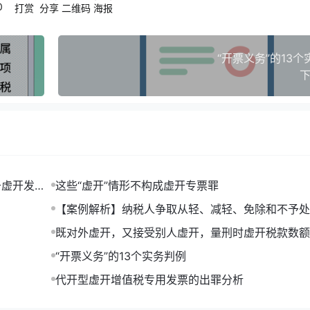
罪故意，客观上既没有用于自己抵扣税款，也没有让他人以此
0
打赏
分享
二维码
海报
虚开用于抵扣税款发票罪。
，但其应到当地税务部门开具运输发票，却让不具有代开票资
“开票义务”的13
务机关开票税率低，少缴了部分营业税款。其行为危害了税收
下
判决结果
于虚开发
这些“虚开”情形不构成虚开专票罪
解析
【案例解析】纳税人争取从轻、减轻、免除和不予处
个路径
既对外虚开，又接受别人虚开，量刑时虚开税款数额
解，不具有骗取税款目的且未造成国家税款损失的虚开行为，
算？
“开票义务”的13个实务判例
务交易，仅让他人代开发票的行为，属于行政违法行为，应当
代开型虚开增值税专用发票的出罪分析