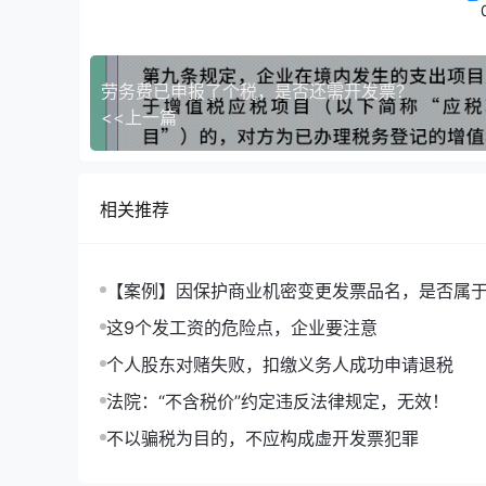
综上，被告人王某主观上没有骗取抵扣税款的犯
扣国家税款，没有造成国家税款的损失，不构成
王某的行为虽然不构成虚开用于抵扣税款发票罪
劳务费已申报了个税，是否还需开发票？
司为自己代开具有抵扣税款功能的发票，且比税
<<上一篇
度，具有行政违法性。
相关推荐
撤销一审判决，改判王某无罪。
【案例】因保护商业机密变更发票品名，是否属
票？是否构成犯罪？
这9个发工资的危险点，企业要注意
个人股东对赌失败，扣缴义务人成功申请退税
根据司法实践中的众多案例和相关法律条款的理
法院：“不含税价”约定违反法律规定，无效！
成虚开发票犯罪。如果当事人存在真实的货物劳
不以骗税为目的，不应构成虚开发票犯罪
政处罚。
版权说明