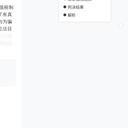
值税制
判决结果
了有真
解析
与为骗
立法目
立法目
样也适
专用发票
费，而
税款的
的运费
值税暂
发票抵