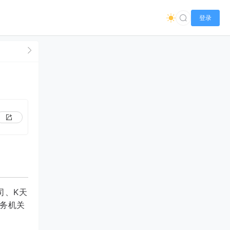
登录
司、K天
务机关