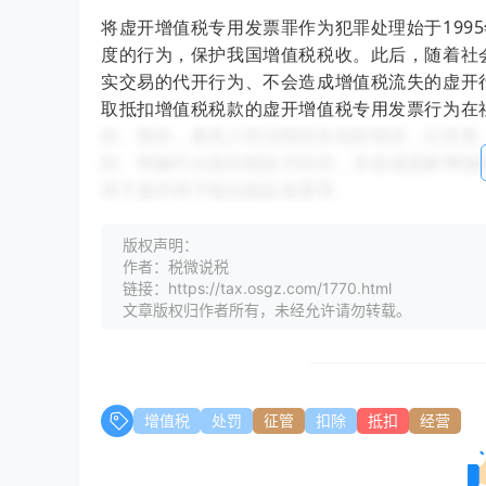
将虚开增值税专用发票罪作为犯罪处理始于199
度的行为，保护我国增值税税收。此后，随着社
实交易的代开行为、不会造成增值税流失的虚开
取抵扣增值税税款的虚开增值税专用发票行为在
的。因此，最高人民法院结合实际情况，以答复
的。明确不以抵扣税款为目的，未造成国家增值
用于虚开用于抵扣税款发票罪。
在本案中，S公司、受票单位均能证实被告人王
版权声明：
的行为，且开具的增值税专用发票都是按照真实
作者：税微说税
不是抵扣税款。原审判决也认可王某实际发生了
链接：https://tax.osgz.com/1770.html
文章版权归作者所有，未经允许请勿转载。
故意。
其次，本案客观上并未造成国家税款的流失。如
发票数额也与真实的运费数额相符。而受票单位
行条例》第八条的规定，依法享有按7%的扣除率
增值税
处罚
征管
扣除
抵扣
经营
扣税款167777.96元”系依法抵扣，并未造成国