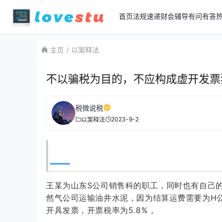
首页
法规速递
财会辅导
有问有答
主页
以案释法
不以骗税为目的，不应构成虚开发票
税微说税
2023-9-2
以案释法
王某为山东S公司销售科的职工，同时也有自己
然气公司运输油井水泥，因为结算运费需要为H
开具发票，开票税率为5.8% 。