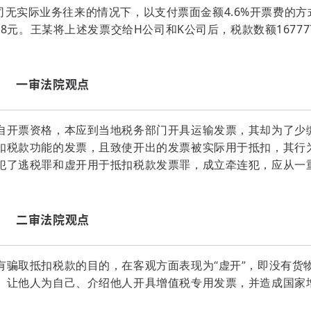
流公司无实际业务往来的情况下，以支付票面金额4.6%开票费的方
8元。王某将上述发票交给H公司和K公司后，税款数额167777
一
审法院观点
自开票资格，本应到当地税务部门开具运输发票，其却为了少
扣税款功能的发票，且致使开出的发票被实际用于抵扣，其行
犯了逃税罪和虚开用于抵扣税款发票罪，成立牵连犯，应从一
二审法院观点
有骗取抵扣税款的目的，在客观方面表现为“虚开”，即没有货
、让他人为自己、介绍他人开具增值税专用发票，并造成国家