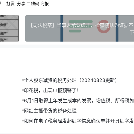
0
打赏
分享
二维码
海报
示为“劳务”，二是发票的费用品名显示为“劳务费”。
之一，则发票编码简称自动显示为*劳务*，这个是无法更改的。
务对应的不是加工、修理修配、生产性劳务以及矿产资源开采劳务
下
是建筑劳务公司提供清包工建筑服务开具的发票，品名为劳务费
派遣服务开具的发票，品名为劳务费，编码简称应为*人力资源服
发票，品名为劳务费，税务机关代开发票不显示编码简称。
取得的报酬个人所得税税目的判定问题，如属劳务报酬所得，支
（受票方）则没有扣缴义务，关于这个问题，本公众号已经写了
个人股东减资的税务处理（20240823更新）
印花税，出现申报预警了！
面写的是*劳务*劳务费，税率选择的是9%，你觉得这张票能收
6月1日取得上年发生成本的发票，增值税、所得税
理，如何做账？
网红主播带货的税务处理
如何在电子税务局发起红字信息确认单并开具红字发