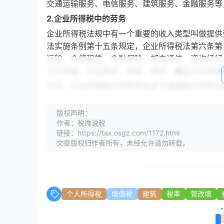
交通运输服务、电信服务、建筑服务、金融服务等
2.企业所得税中的劳务
企业所得税法规中有一个重要的收入类型叫做提供
法实施条例第十五条规定，企业所得税法第六条第
运输、仓储租赁、金融保险、邮电通信、咨询经纪
卫生保健、社区服务、旅游、娱乐、
加工
以及其他
可见，企业所得税中的劳务包含了增值税中的劳务
息收入”、“租金收入”、“特许权使用费收入” 
务—贷款服务”、“现代服务—租赁服务” 。
版权声明：
作者：税微说税
3.个人所得税中的劳务
链接：https://tax.osgz.com/1172.html
个人所得税中的劳务，主要体现在“劳务报酬所得
文章版权归作者所有，未经允许请勿转载。
所得，是指个人从事劳务取得的所得，包括从事设
学、翻译、审稿、书画、雕刻、影视、录音、录像
务以及其他劳务取得的所得。
《国家税务总局关于印发的通知》（国税发〔199
个人所得税
增值税
建筑
税率
营改增
务
活动，即在机关、团体、学校、部队、企事业单
从事各种技艺、提供各项劳务取得的报酬。两者的