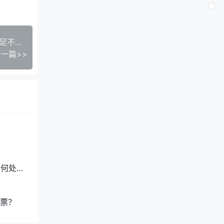
反过来
【司法税案】当事人承认虚开，检察院认为证据不足不起诉
其中的
一篇>>
，编码
务*，
付方
很多文
不？
如何处
票？