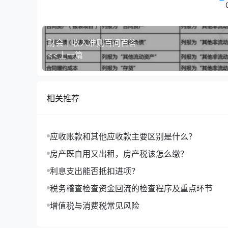
4.发票中的劳务
发票中的劳务包括两种含义，一是发票的编码简称显
开票时如果税收编码选择的是200下属的四个编码
财会｜收入准则百问百答
讲，如果发票上编码简称显示的是*劳务*，但业
<<上一篇
一个，说明这张票开错了。
如果费用品名显示为劳务费，则有几种可能性，一
简称应为*建筑服务*，二是劳务派遣公司提供劳务
相关推荐
三是个人提供各种劳务（服务）收取的报酬代开的
需重点关注第三种情形，因为涉及到代开发票一方
（受票方）需要代扣代缴，如属经营所得，支付方
应收账款和其他应收款主要区别是什么？
章，今天就不再重复了。
房产既自用又出租，房产税该怎么缴？
最后，考大家一个问题，如果你收到一张发票，上
利息支出能否抵扣进项？
税务稽查检查资金回流的检查程序及重点环节
增值税与消费税常见风险