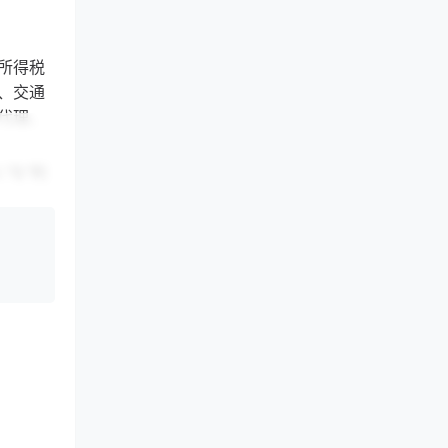
所得税
、交通
代理、
”与“利
“金融服
务报酬
、讲
代办服
个人劳
人独立
关系。