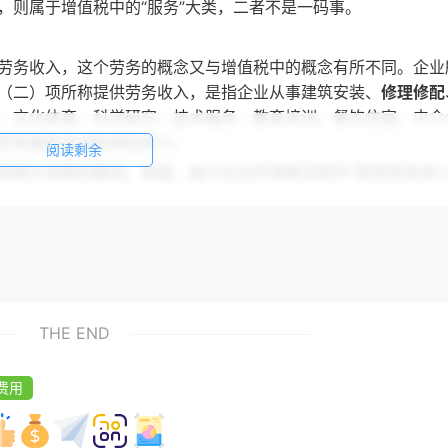
，则属于增值税中的“服务”大类，二者不是一码事。
劳务收入，这个劳务的概念又与增值税中的概念有所不同。企业
（二）项所称提供劳务收入，是指企业从事建筑安装、
修理修配
、文化体育、科学研究、技术服务、教育培训、餐饮住宿、中介
劳务服务活动取得的收入。
阅读剩余
和绝大多数的服务。但是，由于企业所得税法规中“提供劳务收入
是并列的，据此，个人认为，企业所得税中的劳务不包含增值税中的
”税目，根据个人所得税法实施条例第六条第（二）项的规定，劳
计、装潢、安装、制图、化验、测试、医疗、法律、会计、咨询
、演出、表演、广告、展览、技术服务、介绍服务、经纪服务、
THE END
4〕089号）第十九条进一步解释：工资、薪金所得是属于
非独立
费用
位及其他组织中任职、受雇而得到的报酬；劳务报酬所得则是
个
主要区别在于，前者存在雇佣与被雇佣关系，后者则不存在这种