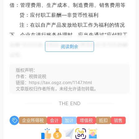
借：管理费用、生产成本、制造费用、销售费用等
贷：应付职工薪酬—非货币性福利
注：在以自产产品发放给职工作为福利的情况
下，企业在进行账务处理时，应当先通过“应付职工
薪酬”科目归集当期应计入成本费用的非货币性薪酬
阅读剩余
金额。
(5) 实际发放时
版权声明：
借：应付职工薪酬—非货币性福利
作者：税微说税
链接：https://tax.osgz.com/1147.html
贷：主营业务收入
文章版权归作者所有，未经允许请勿转载。
应交税费—应交增值税（销项税额）
THE END
同时：
借：主营业务成本
企业所得税
会计
加计
增值税
抵扣
销售
贷：库存商品
注：根据《企业会计准则第9号—职工薪酬》规