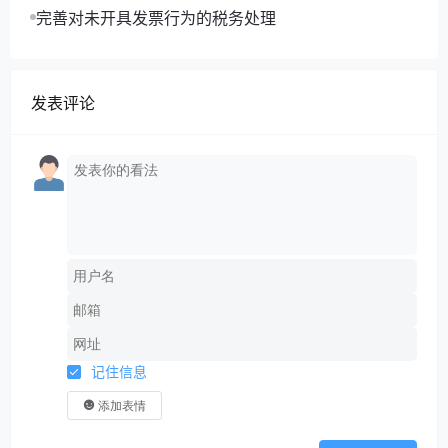
利或个人消费应视同销售货物。
完善对未开具发票行为的税务处理
实务中，企业向员工发放福利时，一般不会向
员工开具发票。因此，在进行增值税纳税申报时，
发表评论
甲企业需要在《增值税及附加税费申报表附列资料
（一）》（本期销售情况明细）第1行“未开具发票”
栏次下。
（三）企业所得税处理
1.确认视同销售收入和视同销售成本
根据
《中华人民共和国企业所得税法实施条
例
》第二十五条规定，企业将货物用于捐赠、赞
助、职工福利的，应当视同销售货物，但国务院财
记住信息
政、税务主管部门另有规定的除外。
根据《国家税
添加表情
务总局关于企业处置资产所得税处理问题的通知》