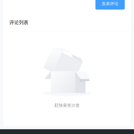
发表评论
（国税函〔2008〕828号）规定：企业将资产移送
他人的下列情形，因资产所有权属已发生改变而不
评论列表
属于内部处置资产，应按规定视同销售确定收入：
（一）用于市场推广或销售；（二）用于交际应
酬；（三）用于职工奖励或福利；（五）用于对外
捐赠；……
《国家税务总局关于企业所得税有关问题的公
告》（国家税务总局公告2016年第80号）第二条规
定，属于企业自制的资产，应按企业同类资产同期
对外销售价格确定销售收入。
确认视同销售收入的同时要确认对应的视同销
赶快来坐沙发
售成本。
2.
作为工资薪金扣除
《中华人民共和国企业所得税法实施条例》第