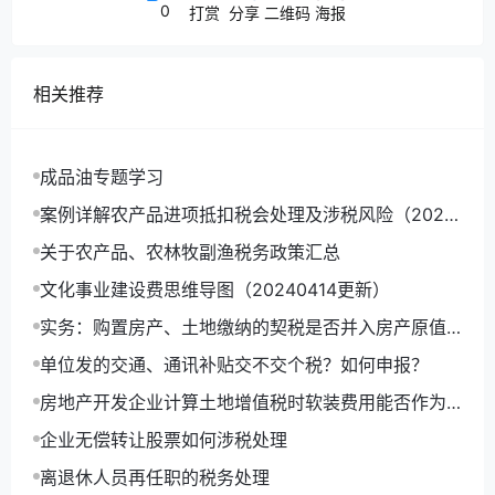
0
打赏
分享
二维码
海报
定，企业以其自产产品作为非货币性福利发放给职
工的，应当根据受益对象，按照该产品的公允价
值，计入相关资产成本或当期损益，同时确认应付
相关推荐
职工薪酬。
准则附录的《会计科目和主要账务处理》
对“应
成品油专题学习
付职工薪酬”科目的规定：
“企业以其自产产品发放
案例详解农产品进项抵扣税会处理及涉税风险（2024
给职工的，借记本科目，贷记“主营业务收入”科
0406更新）
关于农产品、农林牧副渔税务政策汇总
目；同时，还应结转产成品的成本。涉及增值税销
文化事业建设费思维导图（20240414更新）
项税额的，还应进行相应的处理。”
实务：购置房产、土地缴纳的契税是否并入房产原值
缴纳房产税？
单位发的交通、通讯补贴交不交个税？如何申报？
（二）增值税处理
房地产开发企业计算土地增值税时软装费用能否作为
根据
《中华人民共和国增值税暂行条例实施细
房地产开发成本？
企业无偿转让股票如何涉税处理
则
》（以下简称细则）第四条第五项规定，单位或
者个体工商户将自产、委托加工的货物用于集体福
离退休人员再任职的税务处理