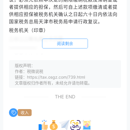
者提供相应的担保，然后可自上述款项缴清或者提
供相应担保被税务机关确认之日起六十日内依法向
国家税务总局天津市税务局申请行政复议。
税务机关（印章）
二Ｏ二二年九月二十六日
阅读剩余
——————
【晶晶亮读后感】
偷税，是无限期追征；如果不是偷税，一般都是按
版权声明：
作者：税微说税
照三年或五年的追征期来处理的。
链接：https://tax.osgz.com/739.html
通常处理超追征期的案件，都是先描述违法事实，
文章版权归作者所有，未经允许请勿转载。
再计算应补缴的税款，最后引用追征期的条款，不
予追征。
THE END
该案与众不同的地方是，没有计算税款，而是直接
以超过5年的原因不予处理。
收入
为什么不按照常规流程计算出应补缴的税款呢？处
理决定书中写得很明白，因为目前的证据没办法证