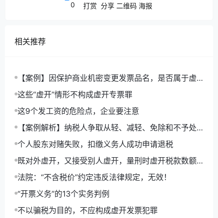
0
打赏
分享
二维码
海报
明企业取得了收入。
虽然收入通常是以资金流入的方式体现，但有资金
流入并不能证明一定是取得了收入，中间是需要有
相关推荐
证据来证明的。
既然没有证据不能确定资金流入为收入，自然没有
办法计算应补缴的税款，且因为转款事项过于久
【案例】因保护商业机密变更发票品名，是否属于虚
远，即使是收入有税款，超过追征期也不予追征，
开发票？是否构成犯罪？
这些“虚开”情形不构成虚开专票罪
所以该局并没有把精力放在进一步取证上，而是直
接以不予处理结案。
这9个发工资的危险点，企业要注意
我觉得这种解决问题的思路不错，值得借鉴。
【案例解析】纳税人争取从轻、减轻、免除和不予处
罚的5个路径
—END—
个人股东对赌失败，扣缴义务人成功申请退税
来源：税乎网；晶晶亮的税月简评
既对外虚开，又接受别人虚开，量刑时虚开税款数额
怎么算？
法院：“不含税价”约定违反法律规定，无效！
“开票义务”的13个实务判例
不以骗税为目的，不应构成虚开发票犯罪